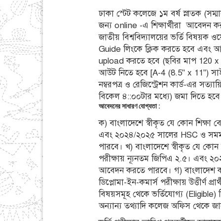
ঢাকা স্টেট কলেজে ১ম বর্ষ স্নাতক (সম্মান
জন্য online -এ শিক্ষার্থীরা আবেদন ক
জাতীয় বিশ্ববিদ্যালয়ের ভর্তি বিষয়ক ও
Guide লিংকে ক্লিক করতে হবে এবং আবে
upload করতে হবে (ছবির মাপ 120 x 1
আউট নিতে হবে [A-4 (8.5" x 11") স
নম্বরপত্র ও রেজিস্ট্রেশন কার্ড-এর 
বিকেল ৪
:
:
০০টার মধ্যে) জমা দিতে হবে
আবেদনের সাধারণ যোগ্যতা :
ক) বাংলাদেশে স্বীকৃত যে কোন শিক্ষা 
এবং
২০২৪/২০২৫
সালের HSC ও সমমান
পারবে। খ) বাংলাদেশে স্বীকৃত যে কোন শিক
পরীক্ষায় ন্যূনতম জিপিএ ২.৫। এবং ২০
আবেদন করতে পারবে। গ) বাংলাদেশ কারিগ
ডিপ্লোমা-ইন-কমার্স পরীক্ষায় উত্তীর্ণ প
বিষয়সমূহ থেকে ভর্তিযোগ্য (Eligible) ব
অন্যান্য তথ্যাদি কলেজ অফিস থেকে জ