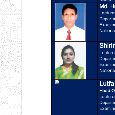
Md. H
Lecture
Depart
Exami
National
Shiri
Lecture
Departm
Exami
National
Lutf
Head O
Lecture
Departm
Examine