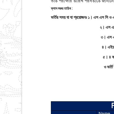
ভর্তি পরীক্ষার তারিখ পরবর্তীতে জানা
ক্লাস শুরুর তারিখ :
ভর্তির সময় যা যা প্রয়োজনঃ ১। এস এস সি ও
২। এস এস সি ও এইচ এস সির
৩। এস এস সি ও এইচ এস 
৪। এইচ এস সির মূল
৫। ৪ কপি রঙ্গিন
ও ভর্তি ফি ২০০০, সেশন
Name