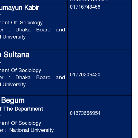
umayun Kabir
01716743466
r
ment Of
Sociology
ner : Dhaka Board and
 University
n Sultana
r
ent Of Sociology
01770209420
ner : Dhaka Board and
 University
a Begum
f The Department
01873666954
r
ent Of Sociology
r : National University