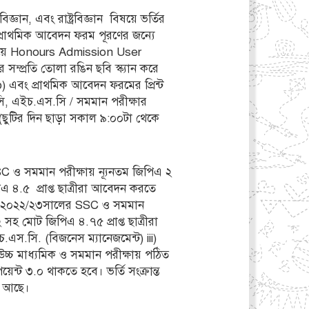
জ্ঞান, এবং রাষ্ট্রবিজ্ঞান বিষয়ে ভর্তির
 প্রাথমিক আবেদন ফরম পূরণের জন্যে
য়ে Honours Admission User
্প্রতি তোলা রঙিন ছবি স্ক্যান করে
এবং প্রাথমিক আবেদন ফরমের প্রিন্ট
ি, এইচ.এস.সি / সমমান পরীক্ষার
(ছুটির দিন ছাড়া সকাল ৯:০০টা থেকে
SSC ও সমমান পরীক্ষায় ন্যূনতম জিপিএ ২
৪.৫ প্রাপ্ত ছাত্রীরা আবেদন করতে
২০২২/২৩
সালের SSC ও সমমান
হ মোট জিপিএ ৪.৭৫ প্রাপ্ত ছাত্রীরা
এস.সি. (বিজনেস ম্যানেজমেন্ট) iii)
ের উচ্চ মাধ্যমিক ও সমমান পরীক্ষায় পঠিত
েন্ট ৩.০ থাকতে হবে। ভর্তি সংক্রান্ত
া আছে।