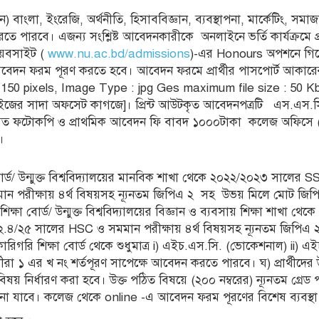
) বাংলা, ইংরেজি, অর্থনীতি, হিসাববিজ্ঞান, ব্যবস্থাপনা, মার্কেটিং, সমাজবি
রতে পারবে। এজন্য সংশ্লিষ্ট আবেদনকারীকে অনলাইনে ভর্তি কার্যক্রমে
য়েবসাইট (
www.nu.ac.bd/admissions
)-এর Honours অপশনে গি
দন ফরম পূরণ করতে হবে। আবেদন ফরমে প্রার্থীর পাসপোর্ট আকারের সম
50 pixels, Image Type : jpg Ges maximum file size : 50 Kb) 
াইজের সাদা অফসেট কাগজে]। প্রিন্ট আউটকৃত আবেদনপত্রটি এস.এস.স
সত্যায়িত ফটোকপি ও প্রাথমিক আবেদন ফি বাবদ ১০০০টাকা কলেজ অফিসে 
।
বোর্ড/ উন্মুক্ত বিশ্ববিদ্যালয়ের মানবিক শাখা থেকে ২০২২/২০২৩ সালের 
 পরীক্ষায় ৪র্থ বিষয়সহ ন্যূনতম জিপিএ ২ সহ উভয় মিলে মোট জিপিএ 
্ষা বোর্ড/ উন্মুক্ত বিশ্ববিদ্যালয়ের বিজ্ঞান ও ব্যবসায় শিক্ষা শাখা থেকে
২.৪/২৫ সালের HSC ও সমমান পরীক্ষায় ৪র্থ বিষয়সহ ন্যূনতম জিপিএ ২ স
রি শিক্ষা বোর্ড থেকে শুধুমাত্র i) এইচ.এস.সি. (ভোকেশনাল) ii) এইচ.
্রার্থীরা ১ এর খ নং শর্তপূরণ সাপেক্ষে আবেদন করতে পারবে। ঘ) প্রার্থীদ
িষয় নির্ধারণ করা হবে। উক্ত পঠিত বিষয়ে (২০০ নম্বরের) ন্যূনতম গ্রেড পয়
ানা যাবে। কলেজ থেকে online -এ আবেদন ফরম পূরণের বিশেষ ব্যবস্থ