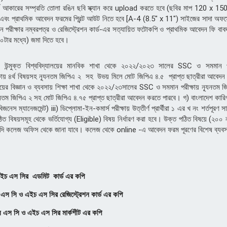
োর্ট আকারের সম্প্রতি তোলা রঙিন ছবি স্ক্যান করে upload করতে হবে (ছবির মাপ 120 x 
প্রাথমিক আবেদন ফরমের প্রিন্ট আউট নিতে হবে [A-4 (8.5" x 11") সাইজের সাদা অফসে
পরীক্ষার নম্বরপত্র ও রেজিস্ট্রেশন কার্ড-এর সত্যায়িত ফটোকপি ও প্রাথমিক আবেদন ফি 
০টার মধ্যে) জমা দিতে হবে।
্ড/ উন্মুক্ত বিশ্ববিদ্যালয়ের মানবিক শাখা থেকে ২০২২/২০২৩ সালের SSC ও সমমান প
য় ৪র্থ বিষয়সহ ন্যূনতম জিপিএ ২ সহ উভয় মিলে মোট জিপিএ ৪.৫ প্রাপ্ত ছাত্রীরা আবেদন 
ালয়ের বিজ্ঞান ও ব্যবসায় শিক্ষা শাখা থেকে
২০২২/২৩
সালের SSC ও সমমান পরীক্ষায় ন্যূনতম
তম জিপিএ ২ সহ মোট জিপিএ ৪.৭৫ প্রাপ্ত ছাত্রীরা আবেদন করতে পারবে। গ) বাংলাদেশ কারিগরি শ
েস ম্যানেজমেন্ট) iii) ডিপ্লোমা-ইন-কমার্স পরীক্ষায় উত্তীর্ণ প্রার্থীরা ১ এর খ নং শর্তপূরণ
 পঠিত বিষয়সমূহ থেকে ভর্তিযোগ্য (Eligible) বিষয় নির্ধারণ করা হবে। উক্ত পঠিত বিষয়ে (২০০ নম
থ্যাদি কলেজ অফিস থেকে জানা যাবে। কলেজ থেকে online -এ আবেদন ফরম পূরণের বিশেষ ব্যব
এইচ এস সির এডমিট কার্ড এর কপি
 রেজিস্ট্রেশন কার্ড এর কপি
সির মার্কশীট এর কপি