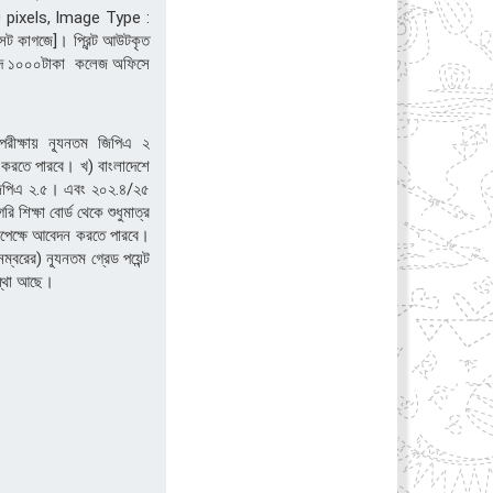
150 pixels, Image Type :
ট কাগজে]। প্রিন্ট আউটকৃত
বাবদ ১০০০টাকা কলেজ অফিসে
রীক্ষায় ন্যূনতম জিপিএ ২
করতে পারবে। খ) বাংলাদেশে
 জিপিএ ২.৫। এবং ২০২.৪/২৫
িক্ষা বোর্ড থেকে শুধুমাত্র
 সাপেক্ষে আবেদন করতে পারবে।
্বরের) ন্যূনতম গ্রেড পয়েন্ট
স্থা আছে।