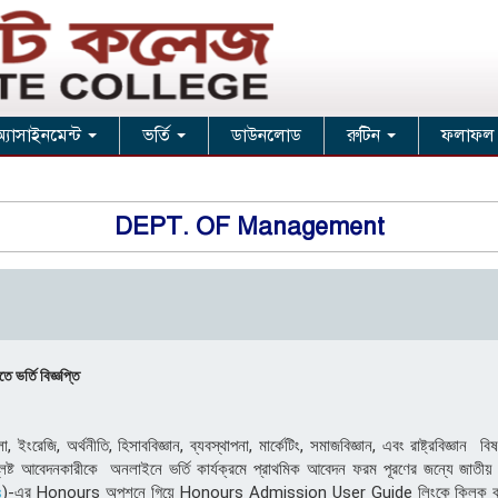
অ্যাসাইনমেন্ট
ভর্তি
ডাউনলোড
রুটিন
ফলাফল
DEPT. OF Management
ে ভর্তি বিজ্ঞপ্তি
, ইংরেজি, অর্থনীতি, হিসাববিজ্ঞান, ব্যবস্থাপনা, মার্কেটিং, সমাজবিজ্ঞান, এবং রাষ্ট্রবিজ্ঞান
িষ্ট আবেদনকারীকে অনলাইনে ভর্তি কার্যক্রমে প্রাথমিক আবেদন ফরম পূরণের জন্যে জাতীয় বি
s
)-এর Honours অপশনে গিয়ে Honours Admission User Guide লিংকে ক্লিক ক