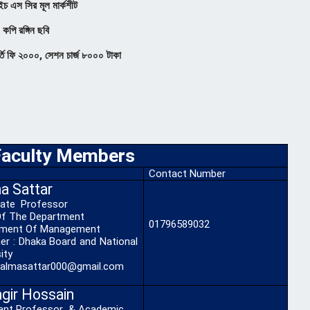
 মার্কশীট
ন ছবি
ন চার্জ ৮০০০ টাকা
Faculty Members
Contact Number
a Sattar
iate Professor
f The Department
01796589032
tment Of Management
er : Dhaka Board and National
ity
salmasattar000@gmail.com
gir Hossain
ant Professor & Academic