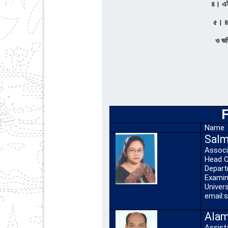
৪। এইচ এস সির মূল
৫। ৪ কপি রঙ্গি
ও ভর্তি ফি ২০০০, সেশ
Name
Salm
Assoc
Head O
Depar
Examin
Univers
email:
Alam
Assist