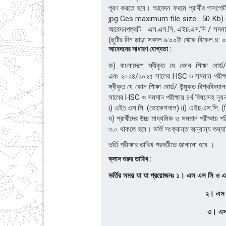
পূরণ করতে হবে। আবেদন ফরমে প্রার্থীর পাসপ
jpg Ges maximum file size : 50 Kb) এবং 
আবেদনপত্রটি এস.এস.সি, এইচ.এস.সি / সমমান 
(ছুটির দিন ছাড়া সকাল ৯:০০টা থেকে বিকেল ৪
:
০
:
আবেদনের সাধারণ যোগ্যতা :
ক) বাংলাদেশে স্বীকৃত যে কোন শিক্ষা বোর
এবং
২০২৪/২০২৫
সালের HSC ও সমমান পরীক্ষা
স্বীকৃত যে কোন শিক্ষা বোর্ড/ উন্মুক্ত বিশ্ববিদ্য
সালের HSC ও সমমান পরীক্ষায় ৪র্থ বিষয়সহ ন্যূন
i) এইচ.এস.সি. (ভোকেশনাল) ii) এইচ.এস.সি. (বিজন
ঘ) প্রার্থীদের উচ্চ মাধ্যমিক ও সমমান পরীক্ষায়
৩.০ থাকতে হবে। ভর্তি সংক্রান্ত অন্যান্য ত
ভর্তি পরীক্ষার তারিখ পরবর্তীতে জানানো হবে ।
ক্লাস শুরুর তারিখ :
ভর্তির সময় যা যা প্রয়োজনঃ ১। এস এস সি ও 
২। এস এস সি ও এইচ এস সির
৩। এস এস সি ও এইচ এস 